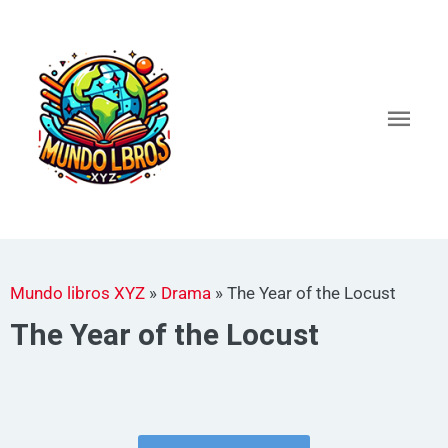
Ir
al
Men
contenido
princ
Mundo libros XYZ
»
Drama
»
The Year of the Locust
The Year of the Locust