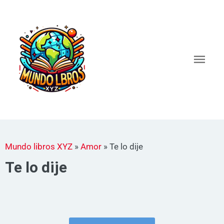
Ir
al
Men
contenido
princ
Mundo libros XYZ
»
Amor
»
Te lo dije
Te lo dije