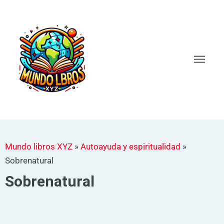
Ir
al
Men
contenido
princ
Mundo libros XYZ
»
Autoayuda y espiritualidad
»
Sobrenatural
Sobrenatural