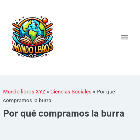
Ir
al
Men
contenido
princ
Mundo libros XYZ
»
Ciencias Sociales
»
Por qué
compramos la burra
Por qué compramos la burra