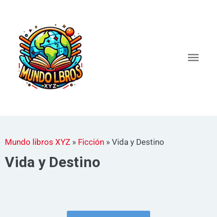
Ir
al
Men
contenido
princ
Mundo libros XYZ
»
Ficción
»
Vida y Destino
Vida y Destino