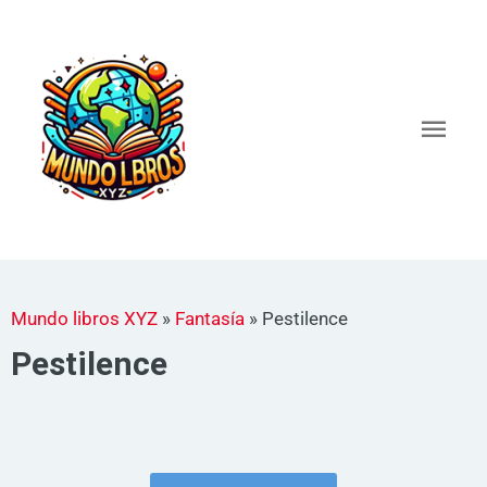
Ir
al
Men
contenido
princ
Mundo libros XYZ
»
Fantasía
»
Pestilence
Pestilence