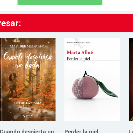
resar:
Cuando despierta un
Perder la piel
L