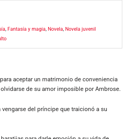
sía
,
Fantasía y magia
,
Novela
,
Novela juvenil
lto
a para aceptar un matrimonio de conveniencia
y olvidarse de su amor imposible por Ambrose.
 vengarse del príncipe que traicionó a su
r baratijas para darle emoción a su vida de