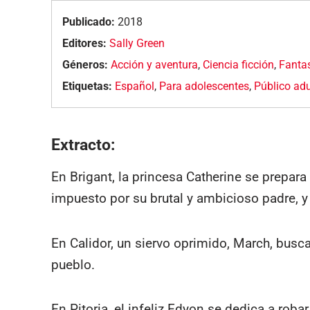
Publicado:
2018
Editores:
Sally Green
Géneros:
Acción y aventura
,
Ciencia ficción
,
Fanta
Etiquetas:
Español
,
Para adolescentes
,
Público adu
Extracto:
En Brigant, la princesa Catherine se prepar
impuesto por su brutal y ambicioso padre, 
En Calidor, un siervo oprimido, March, busca
pueblo.
En Pitoria, el infeliz Edyon se dedica a roba