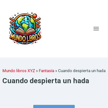
Ir
al
Men
contenido
princ
Mundo libros XYZ
»
Fantasía
»
Cuando despierta un hada
Cuando despierta un hada