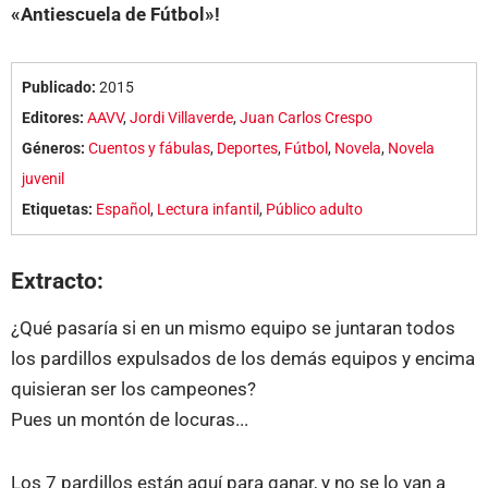
«Antiescuela de Fútbol»!
Publicado:
2015
Editores:
AAVV
,
Jordi Villaverde
,
Juan Carlos Crespo
Géneros:
Cuentos y fábulas
,
Deportes
,
Fútbol
,
Novela
,
Novela
juvenil
Etiquetas:
Español
,
Lectura infantil
,
Público adulto
Extracto:
¿Qué pasaría si en un mismo equipo se juntaran todos
los pardillos expulsados de los demás equipos y encima
quisieran ser los campeones?
Pues un montón de locuras...
Los 7 pardillos están aquí para ganar, y no se lo van a