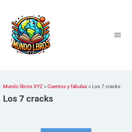
Ir
al
Men
contenido
princ
Mundo libros XYZ
»
Cuentos y fábulas
»
Los 7 cracks
Los 7 cracks