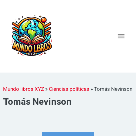
Ir
al
Men
contenido
princ
Mundo libros XYZ
»
Ciencias políticas
»
Tomás Nevinson
Tomás Nevinson