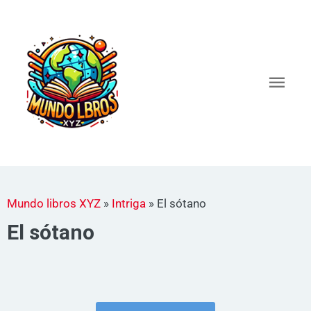
Ir
al
Men
contenido
princ
Mundo libros XYZ
»
Intriga
»
El sótano
El sótano