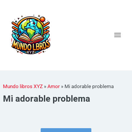
Ir
al
Men
contenido
princ
Mundo libros XYZ
»
Amor
»
Mi adorable problema
Mi adorable problema