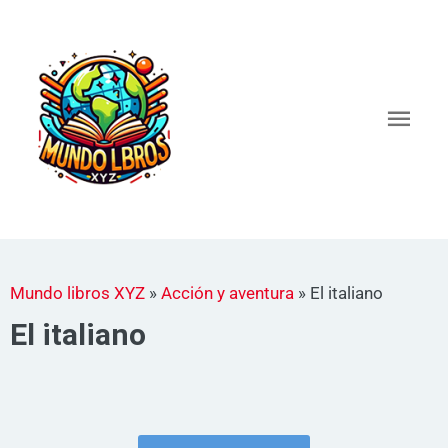
Ir
al
Men
contenido
princ
Mundo libros XYZ
»
Acción y aventura
»
El italiano
El italiano