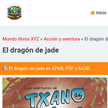
Ir
al
Inicio
contenido
Mundo libros XYZ
»
Acción y aventura
»
El dragón d
El dragón de jade
El dragón de jade en EPUB, PDF y MOBI