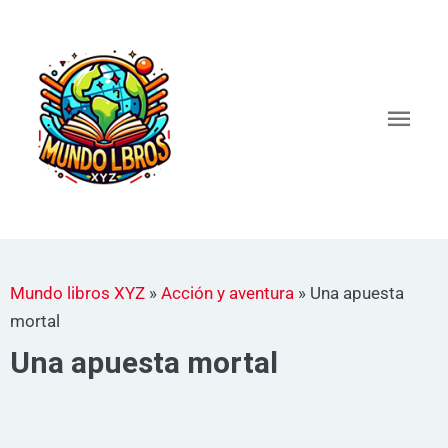
Ir
al
Men
contenido
princ
Mundo libros XYZ
»
Acción y aventura
»
Una apuesta
mortal
Una apuesta mortal