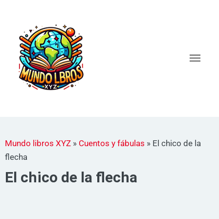
Ir
al
Men
contenido
princ
Mundo libros XYZ
»
Cuentos y fábulas
»
El chico de la
flecha
El chico de la flecha