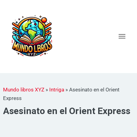
Ir
al
Men
contenido
princ
Mundo libros XYZ
»
Intriga
»
Asesinato en el Orient
Express
Asesinato en el Orient Express