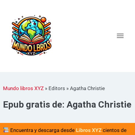
Ir
al
Men
contenido
princ
Mundo libros XYZ
»
Editors
»
Agatha Christie
Epub gratis de: Agatha Christie
Encuentra y descarga desde
Libros XYZ
cientos de