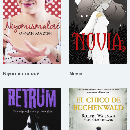
Niyomismalosé
Novia