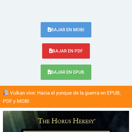
BAJAR EN MOBI
BAJAR EN PDF
BAJAR EN EPUB
Vulkan vive: Hacia el yunque de la guerra en EPUB,
PDF y MOBI