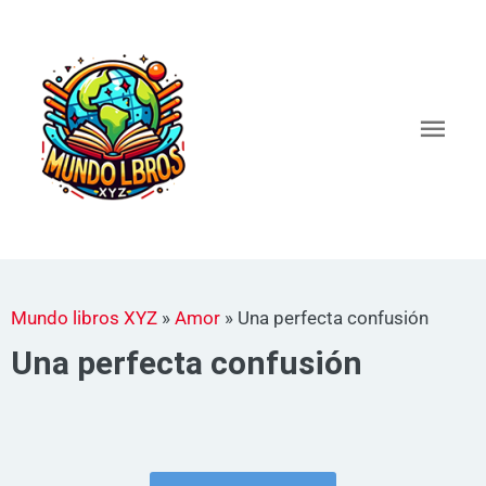
Ir
al
Men
contenido
princ
Mundo libros XYZ
»
Amor
»
Una perfecta confusión
Una perfecta confusión