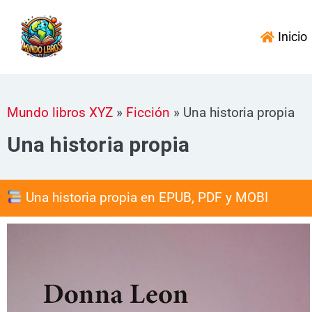
Ir
al
Inicio
contenido
Mundo libros XYZ
»
Ficción
»
Una historia propia
Una historia propia
Una historia propia en EPUB, PDF y MOBI