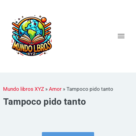
Ir
al
Men
contenido
princ
Mundo libros XYZ
»
Amor
»
Tampoco pido tanto
Tampoco pido tanto