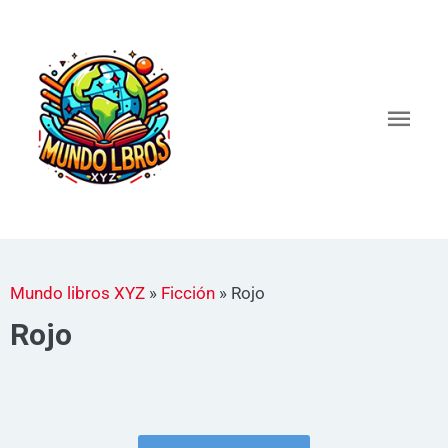
Ir
al
Men
contenido
princ
Mundo libros XYZ
»
Ficción
»
Rojo
Rojo