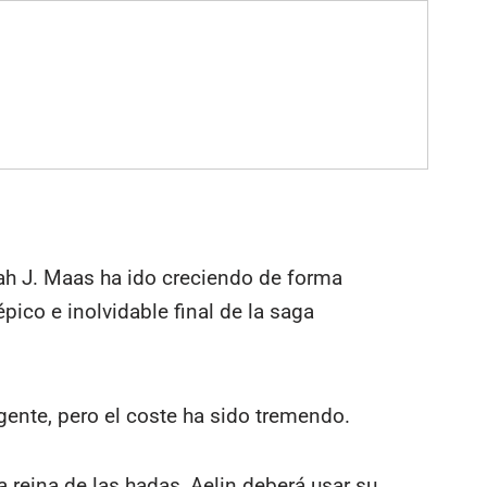
arah J. Maas ha ido creciendo de forma
épico e inolvidable final de la saga
 gente, pero el coste ha sido tremendo.
a reina de las hadas, Aelin deberá usar su