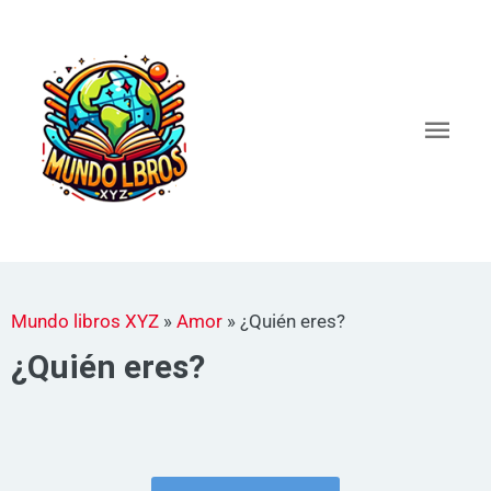
Ir
al
Men
contenido
princ
Mundo libros XYZ
»
Amor
»
¿Quién eres?
¿Quién eres?