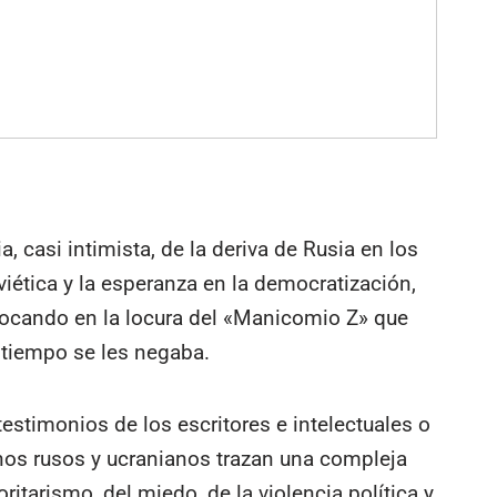
ia, casi intimista, de la deriva de Rusia en los
viética y la esperanza en la democratización,
bocando en la locura del «Manicomio Z» que
 tiempo se les negaba.
 testimonios de los escritores e intelectuales o
anos rusos y ucranianos trazan una compleja
itarismo, del miedo, de la violencia política y