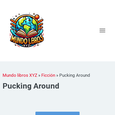
Ir
al
Men
contenido
princ
Mundo libros XYZ
»
Ficción
»
Pucking Around
Pucking Around