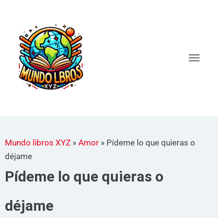
Ir
al
Men
contenido
princ
Mundo libros XYZ
»
Amor
»
Pídeme lo que quieras o
déjame
Pídeme lo que quieras o
déjame