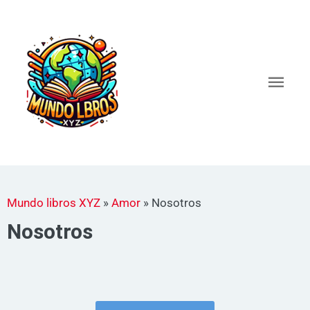
Ir
al
Men
contenido
princ
Mundo libros XYZ
»
Amor
»
Nosotros
Nosotros