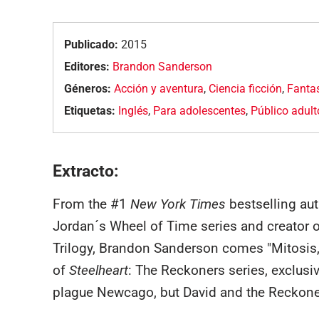
Publicado:
2015
Editores:
Brandon Sanderson
Géneros:
Acción y aventura
,
Ciencia ficción
,
Fanta
Etiquetas:
Inglés
,
Para adolescentes
,
Público adult
Extracto:
From the #1
New York Times
bestselling au
Jordan´s Wheel of Time series and creator of
Trilogy, Brandon Sanderson comes "Mitosis,"
of
Steelheart
: The Reckoners series, exclusive
plague Newcago, but David and the Reckoner