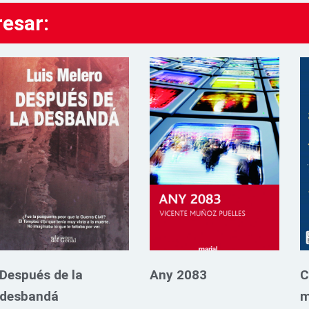
resar:
Después de la
Any 2083
C
desbandá
m