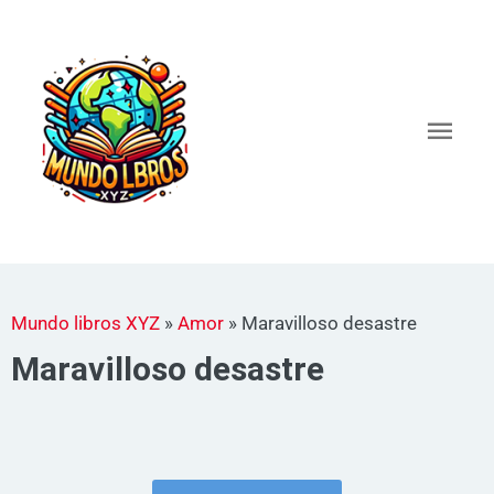
Ir
al
Men
contenido
princ
Mundo libros XYZ
»
Amor
»
Maravilloso desastre
Maravilloso desastre