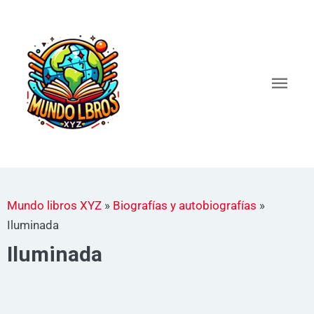
Ir
al
Men
contenido
princ
Mundo libros XYZ
»
Biografías y autobiografías
»
Iluminada
Iluminada