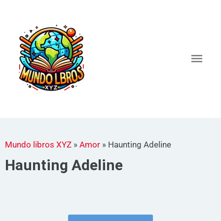
Ir
al
Men
contenido
princ
Mundo libros XYZ
»
Amor
»
Haunting Adeline
Haunting Adeline