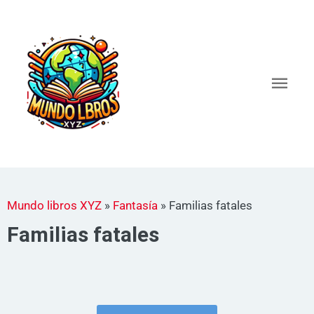
Ir
al
Men
contenido
princ
Mundo libros XYZ
»
Fantasía
»
Familias fatales
Familias fatales