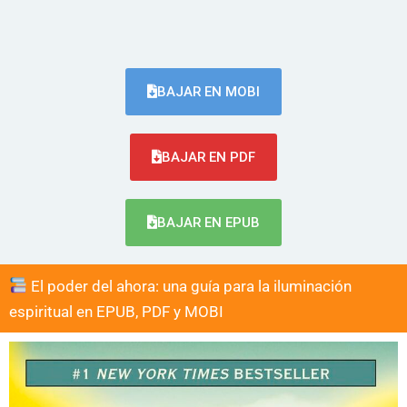
BAJAR EN MOBI
BAJAR EN PDF
BAJAR EN EPUB
El poder del ahora: una guía para la iluminación
espiritual en EPUB, PDF y MOBI