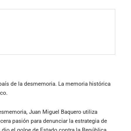
l país de la desmemoria. La memoria histórica
co.
 desmemoria, Juan Miguel Baquero utiliza
cera pasión para denunciar la estrategia de
dio el golpe de Estado contra la República