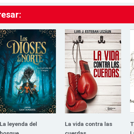
resar:
La leyenda del
La vida contra las
T
bosque
cuerdas
L