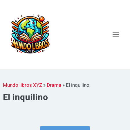
Ir
al
Men
contenido
princ
Mundo libros XYZ
»
Drama
»
El inquilino
El inquilino