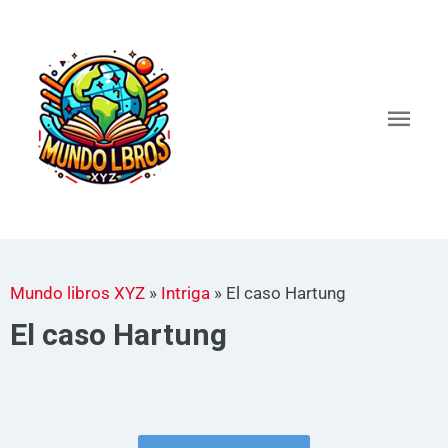
Ir
al
Men
contenido
princ
Mundo libros XYZ
»
Intriga
»
El caso Hartung
El caso Hartung