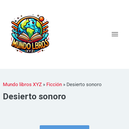
Ir
al
Men
contenido
princ
Mundo libros XYZ
»
Ficción
»
Desierto sonoro
Desierto sonoro