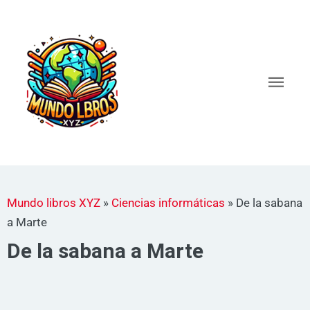
Ir
al
Men
contenido
princ
Mundo libros XYZ
»
Ciencias informáticas
»
De la sabana
a Marte
De la sabana a Marte