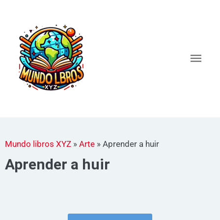
Ir
al
Men
contenido
princ
Mundo libros XYZ
»
Arte
»
Aprender a huir
Aprender a huir