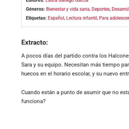
Editores:
Laura Gallego García
Géneros:
Bienestar y vida sana
,
Deportes
,
Desarrol
Etiquetas:
Español
,
Lectura infantil
,
Para adolesce
Extracto:
A pocos días del partido contra los Halcon
Sara y su equipo. Necesitan más tiempo para 
huecos en el horario escolar, y su nuevo ent
Cuando están a punto de asumir que no está
funciona?