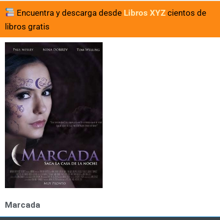
Encuentra y descarga desde
Libros XYZ
cientos de
libros gratis
Marcada