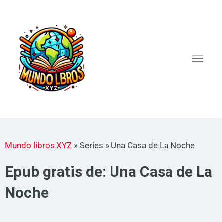
Ir
al
Men
contenido
princ
Mundo libros XYZ
»
Series
»
Una Casa de La Noche
Epub gratis de: Una Casa de La
Noche