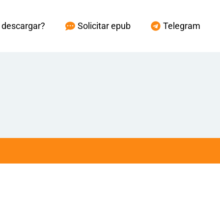
descargar?
Solicitar epub
Telegram