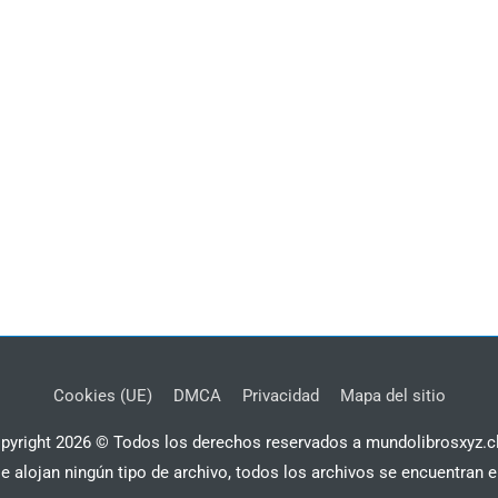
Cookies (UE)
DMCA
Privacidad
Mapa del sitio
pyright 2026 © Todos los derechos reservados a mundolibrosxyz.c
se alojan ningún tipo de archivo, todos los archivos se encuentran e