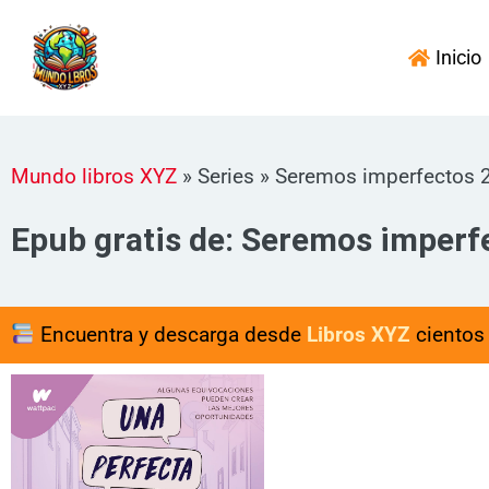
Ir
al
Inicio
contenido
Mundo libros XYZ
»
Series
»
Seremos imperfectos 
Epub gratis de: Seremos imperf
Encuentra y descarga desde
Libros XYZ
cientos 