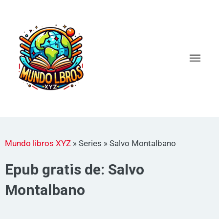
Ir
al
Men
contenido
princ
Mundo libros XYZ
»
Series
»
Salvo Montalbano
Epub gratis de: Salvo
Montalbano