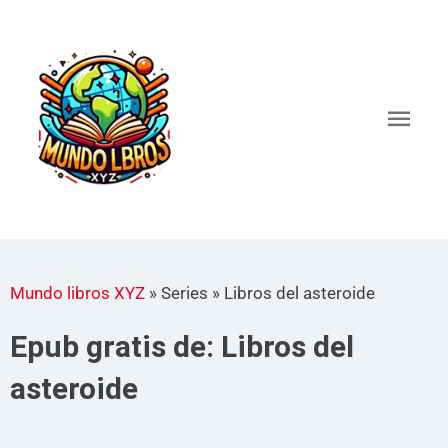
Ir
al
Men
contenido
princ
Mundo libros XYZ
»
Series
»
Libros del asteroide
Epub gratis de: Libros del
asteroide