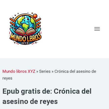
Ir
al
Men
contenido
princ
Mundo libros XYZ
»
Series
»
Crónica del asesino de
reyes
Epub gratis de: Crónica del
asesino de reyes