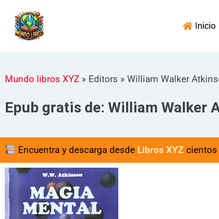
Ir
al
Inicio
contenido
Mundo libros XYZ
»
Editors
»
William Walker Atkin
Epub gratis de: William Walker 
Encuentra y descarga desde
Libros XYZ
cientos 