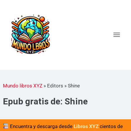
Ir
al
Men
contenido
princ
Mundo libros XYZ
»
Editors
»
Shine
Epub gratis de: Shine
Encuentra y descarga desde
Libros XYZ
cientos de