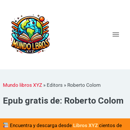
Ir
al
Men
contenido
princ
Mundo libros XYZ
»
Editors
»
Roberto Colom
Epub gratis de: Roberto Colom
Encuentra y descarga desde
Libros XYZ
cientos de